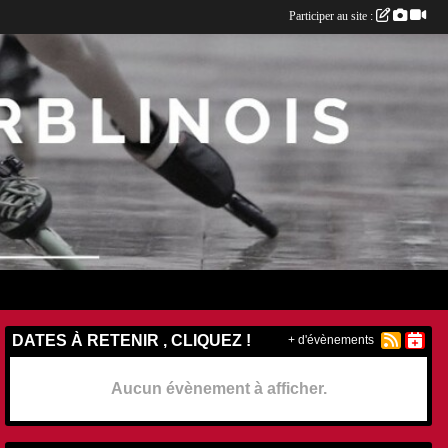
Participer au site :
DATES À RETENIR , CLIQUEZ !
+ d'évènements
Aucun évènement à afficher.