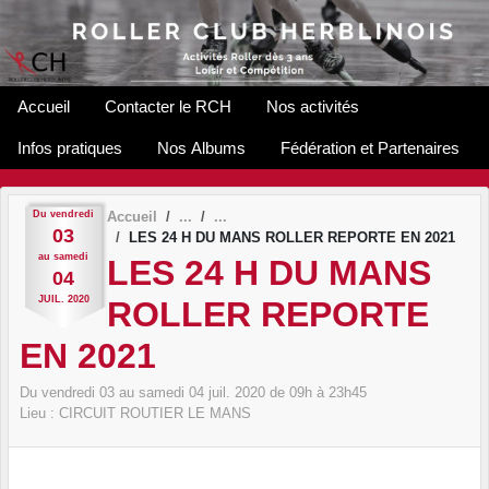
Panneau de gestion des cookies
Accueil
Contacter le RCH
Nos activités
Infos pratiques
Nos Albums
Fédération et Partenaires
Du
vendredi
Accueil
03
LES 24 H DU MANS ROLLER REPORTE EN 2021
au
samedi
LES 24 H DU MANS
04
JUIL.
2020
ROLLER REPORTE
EN 2021
Du
vendredi
03
au
samedi
04
juil.
2020
de 09h à 23h45
Lieu :
CIRCUIT ROUTIER
LE MANS