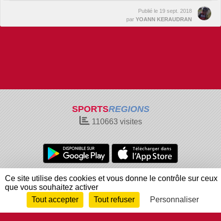
Publié le
19 sept. 2018
par
YOANN KERAUDRAN
SPORTS
REGIONS
110663
visites
Charte cookies
Gestion des cookies
Ce site utilise des cookies et vous donne le contrôle sur ceux
que vous souhaitez activer
Informations légales
Signaler un contenu inapproprié
Tout accepter
Tout refuser
Personnaliser
Envie de participer ?
Connexion