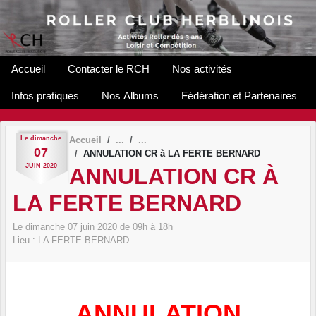
Panneau de gestion des cookies
Accueil
Contacter le RCH
Nos activités
Infos pratiques
Nos Albums
Fédération et Partenaires
Le
dimanche
Accueil
07
ANNULATION CR à LA FERTE BERNARD
JUIN
2020
ANNULATION CR À
LA FERTE BERNARD
Le
dimanche
07
juin
2020
de 09h à 18h
Lieu :
LA FERTE BERNARD
ANNULATION