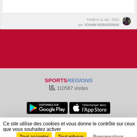
Publié le
11 déc. 2016
par
YOANN KERAUDRAN
SPORTS
REGIONS
110587
visites
Charte cookies
Gestion des cookies
Ce site utilise des cookies et vous donne le contrôle sur ceux
Informations légales
Signaler un contenu inapproprié
que vous souhaitez activer
Tout accepter
Tout refuser
Personnaliser