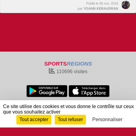
Publié le
06 nov. 2016
par
YOANN KERAUDRAN
SPORTS
REGIONS
110696
visites
Charte cookies
Gestion des cookies
Ce site utilise des cookies et vous donne le contrôle sur ceux
que vous souhaitez activer
Informations légales
Signaler un contenu inapproprié
Tout accepter
Tout refuser
Personnaliser
Envie de participer ?
Connexion