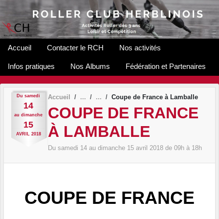
Panneau de gestion des cookies
Accueil
Contacter le RCH
Nos activités
Infos pratiques
Nos Albums
Fédération et Partenaires
Du
samedi
Accueil
Coupe de France à Lamballe
14
COUPE DE FRANCE
au
dimanche
15
À LAMBALLE
AVRIL
2018
Du
samedi
14
au
dimanche
15
avril
2018
de 09h à 18h
COUPE DE FRANCE